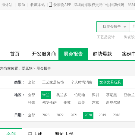
海外站
|
帮助
|
收藏本站
|
爱原物APP
深圳前海股权交易中心挂牌代码：6654
找展会报告
工艺品设计
陶瓷设
首页
开发服务商
展会报告
趋势爆款
案例
您当前位置：
爱原物
>
展会报告
类型：
全部
工艺家居装饰
个人时尚消费
文创文具玩具
地区：
全部
米兰
奥兰多
伯明翰
深圳
慕尼黑
亚特兰
科隆
佛罗伦萨
伦敦
欧美
东京
新奥尔良
日期：
全部
2023
2022
2021
2020
2019
2018
全部
已上线
即将上线