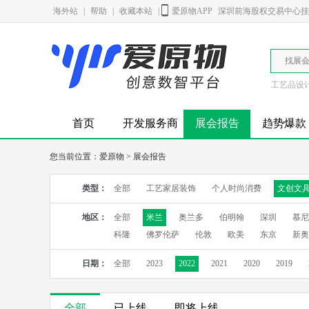
海外站
|
帮助
|
收藏本站
|
爱原物APP
深圳前海股权交易中心挂牌
找展
工艺品设
首页
开发服务商
展会报告
趋势爆款
您当前位置：
爱原物
>
展会报告
类型：
全部
工艺家居装饰
个人时尚消费
文创文
地区：
全部
米兰
奥兰多
伯明翰
深圳
慕尼
科隆
佛罗伦萨
伦敦
欧美
东京
新奥
日期：
全部
2023
2022
2021
2020
2019
全部
已上线
即将上线