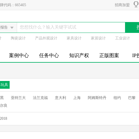
代码：665405
招商加盟
会报告
计
陶瓷设计
产品外观设计
家具设计
家居设计
工业设计
案例中心
任务中心
知识产权
正版图案
I
具玩具
黑
亚特兰大
法兰克福
意大利
上海
阿姆斯特丹
纽约
巴黎
尔良
2018