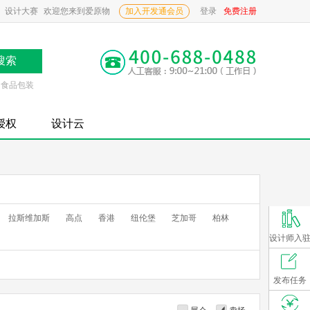
设计大赛
欢迎您来到爱原物
加入开发通会员
登录
免费注册
食品包装
P授权
设计云
拉斯维加斯
高点
香港
纽伦堡
芝加哥
柏林
设计师入
发布任务