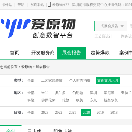
海外站
|
帮助
|
收藏本站
|
爱原物APP
深圳前海股权交易中心挂牌代码：6654
找展会报告
工艺品设计
陶瓷设
首页
开发服务商
展会报告
趋势爆款
案例
您当前位置：
爱原物
>
展会报告
类型：
全部
工艺家居装饰
个人时尚消费
文创文具玩具
地区：
全部
米兰
奥兰多
伯明翰
深圳
慕尼黑
亚特兰
科隆
佛罗伦萨
伦敦
欧美
东京
新奥尔良
日期：
全部
2023
2022
2021
2020
2019
2018
全部
已上线
即将上线