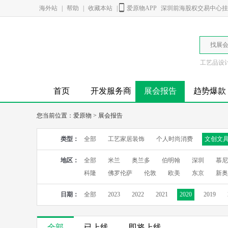
海外站
|
帮助
|
收藏本站
|
爱原物APP
深圳前海股权交易中心挂牌
找展
工艺品设
首页
开发服务商
展会报告
趋势爆款
您当前位置：
爱原物
>
展会报告
类型：
全部
工艺家居装饰
个人时尚消费
文创文
地区：
全部
米兰
奥兰多
伯明翰
深圳
慕尼
科隆
佛罗伦萨
伦敦
欧美
东京
新奥
日期：
全部
2023
2022
2021
2020
2019
全部
已上线
即将上线