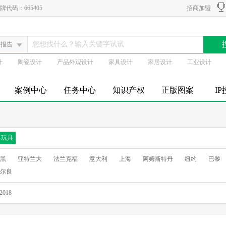
代码：665405
招商加盟
会报告
计
陶瓷设计
产品外观设计
家具设计
家居设计
工业设计
案例中心
任务中心
知识产权
正版图案
I
具玩具
黑
亚特兰大
法兰克福
意大利
上海
阿姆斯特丹
纽约
巴黎
尔良
2018