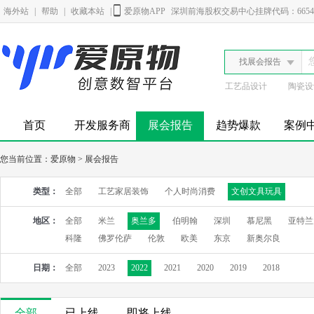
海外站
|
帮助
|
收藏本站
|
爱原物APP
深圳前海股权交易中心挂牌代码：6654
找展会报告
工艺品设计
陶瓷设
首页
开发服务商
展会报告
趋势爆款
案例
您当前位置：
爱原物
>
展会报告
类型：
全部
工艺家居装饰
个人时尚消费
文创文具玩具
地区：
全部
米兰
奥兰多
伯明翰
深圳
慕尼黑
亚特兰
科隆
佛罗伦萨
伦敦
欧美
东京
新奥尔良
日期：
全部
2023
2022
2021
2020
2019
2018
全部
已上线
即将上线