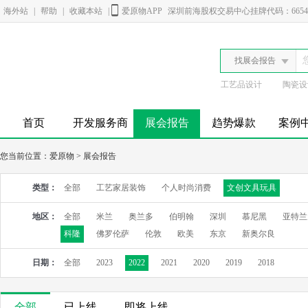
海外站
|
帮助
|
收藏本站
|
爱原物APP
深圳前海股权交易中心挂牌代码：6654
找展会报告
工艺品设计
陶瓷设
首页
开发服务商
展会报告
趋势爆款
案例
您当前位置：
爱原物
>
展会报告
类型：
全部
工艺家居装饰
个人时尚消费
文创文具玩具
地区：
全部
米兰
奥兰多
伯明翰
深圳
慕尼黑
亚特兰
科隆
佛罗伦萨
伦敦
欧美
东京
新奥尔良
日期：
全部
2023
2022
2021
2020
2019
2018
全部
已上线
即将上线