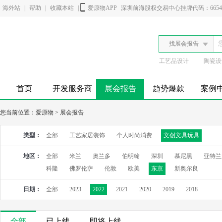
海外站
|
帮助
|
收藏本站
|
爱原物APP
深圳前海股权交易中心挂牌代码：6654
找展会报告
工艺品设计
陶瓷设
首页
开发服务商
展会报告
趋势爆款
案例
您当前位置：
爱原物
>
展会报告
类型：
全部
工艺家居装饰
个人时尚消费
文创文具玩具
地区：
全部
米兰
奥兰多
伯明翰
深圳
慕尼黑
亚特兰
科隆
佛罗伦萨
伦敦
欧美
东京
新奥尔良
日期：
全部
2023
2022
2021
2020
2019
2018
全部
已上线
即将上线