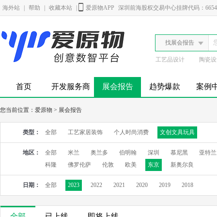
海外站
|
帮助
|
收藏本站
|
爱原物APP
深圳前海股权交易中心挂牌代码：6654
找展会报告
工艺品设计
陶瓷设
首页
开发服务商
展会报告
趋势爆款
案例
您当前位置：
爱原物
>
展会报告
类型：
全部
工艺家居装饰
个人时尚消费
文创文具玩具
地区：
全部
米兰
奥兰多
伯明翰
深圳
慕尼黑
亚特兰
科隆
佛罗伦萨
伦敦
欧美
东京
新奥尔良
日期：
全部
2023
2022
2021
2020
2019
2018
全部
已上线
即将上线