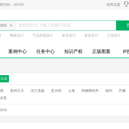
代码：665405
招商加盟
会报告
计
陶瓷设计
产品外观设计
家具设计
家居设计
工业设计
案例中心
任务中心
知识产权
正版图案
I
具玩具
黑
亚特兰大
法兰克福
意大利
上海
阿姆斯特丹
纽约
巴黎
尔良
2018