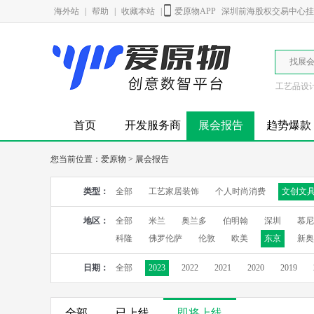
海外站
|
帮助
|
收藏本站
|
爱原物APP
深圳前海股权交易中心挂牌
找展
工艺品设
首页
开发服务商
展会报告
趋势爆款
您当前位置：
爱原物
>
展会报告
类型：
全部
工艺家居装饰
个人时尚消费
文创文
地区：
全部
米兰
奥兰多
伯明翰
深圳
慕尼
科隆
佛罗伦萨
伦敦
欧美
东京
新奥
日期：
全部
2023
2022
2021
2020
2019
全部
已上线
即将上线