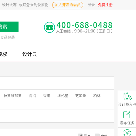
设计大赛
欢迎您来到爱原物
加入开发通会员
登录
免费注册
食品包装
P授权
设计云
拉斯维加斯
高点
香港
纽伦堡
芝加哥
柏林
设计师入
发布任务