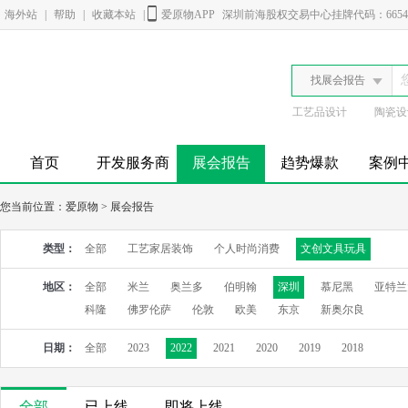
海外站
|
帮助
|
收藏本站
|
爱原物APP
深圳前海股权交易中心挂牌代码：6654
找展会报告
工艺品设计
陶瓷设
首页
开发服务商
展会报告
趋势爆款
案例
您当前位置：
爱原物
>
展会报告
类型：
全部
工艺家居装饰
个人时尚消费
文创文具玩具
地区：
全部
米兰
奥兰多
伯明翰
深圳
慕尼黑
亚特兰
科隆
佛罗伦萨
伦敦
欧美
东京
新奥尔良
日期：
全部
2023
2022
2021
2020
2019
2018
全部
已上线
即将上线