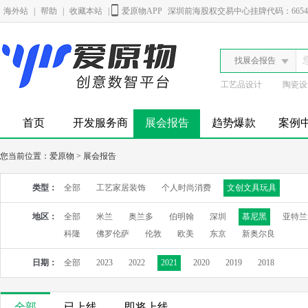
海外站
|
帮助
|
收藏本站
|
爱原物APP
深圳前海股权交易中心挂牌代码：6654
找展会报告
工艺品设计
陶瓷设
首页
开发服务商
展会报告
趋势爆款
案例
您当前位置：
爱原物
>
展会报告
类型：
全部
工艺家居装饰
个人时尚消费
文创文具玩具
地区：
全部
米兰
奥兰多
伯明翰
深圳
慕尼黑
亚特兰
科隆
佛罗伦萨
伦敦
欧美
东京
新奥尔良
日期：
全部
2023
2022
2021
2020
2019
2018
全部
已上线
即将上线