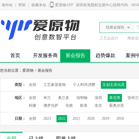
海外站
|
帮助
|
收藏本站
|
爱原物APP
深圳前海股权交易中心挂牌代码：6654
找展会报告
工艺品设计
陶瓷设
首页
开发服务商
展会报告
趋势爆款
案例
您当前位置：
爱原物
>
展会报告
类型：
全部
工艺家居装饰
个人时尚消费
文创文具玩具
地区：
全部
米兰
奥兰多
伯明翰
深圳
慕尼黑
亚特兰
科隆
佛罗伦萨
伦敦
欧美
东京
新奥尔良
日期：
全部
2023
2022
2021
2020
2019
2018
全部
已上线
即将上线