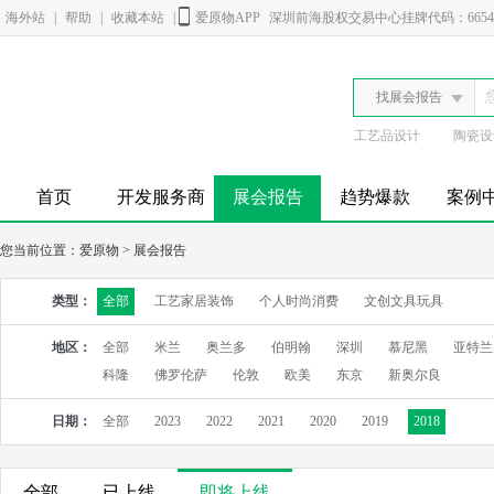
海外站
|
帮助
|
收藏本站
|
爱原物APP
深圳前海股权交易中心挂牌代码：6654
找展会报告
工艺品设计
陶瓷设
首页
开发服务商
展会报告
趋势爆款
案例
您当前位置：
爱原物
>
展会报告
类型：
全部
工艺家居装饰
个人时尚消费
文创文具玩具
地区：
全部
米兰
奥兰多
伯明翰
深圳
慕尼黑
亚特兰
科隆
佛罗伦萨
伦敦
欧美
东京
新奥尔良
日期：
全部
2023
2022
2021
2020
2019
2018
全部
已上线
即将上线