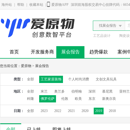
海外站
|
帮助
|
收藏本站
|
爱原物APP
深圳前海股权交易中心挂牌代码：6654
找展会报告
工艺品设计
陶瓷设
首页
开发服务商
展会报告
趋势爆款
案例
您当前位置：
爱原物
>
展会报告
类型：
全部
工艺家居装饰
个人时尚消费
文创文具玩具
地区：
全部
米兰
奥兰多
伯明翰
深圳
慕尼黑
亚特兰
科隆
佛罗伦萨
伦敦
欧美
东京
新奥尔良
日期：
全部
2023
2022
2021
2020
2019
2018
全部
已上线
即将上线