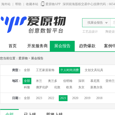
海外站
|
帮助
|
收藏本站
|
爱原物APP
深圳前海股权交易中心挂牌代码：6654
找展会报告
工艺品设计
陶瓷设
首页
开发服务商
展会报告
趋势爆款
案例
您当前位置：
爱原物
>
展会报告
类型：
全部
工艺家居装饰
个人时尚消费
文创文具玩具
地区：
全部
米兰
奥兰多
伯明翰
深圳
慕尼黑
亚特兰
科隆
佛罗伦萨
伦敦
欧美
东京
新奥尔良
日期：
全部
2023
2022
2021
2020
2019
2018
全部
已上线
即将上线