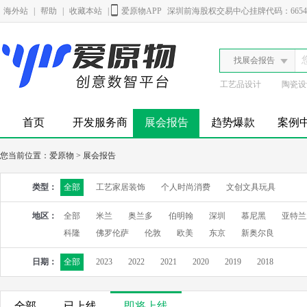
海外站
|
帮助
|
收藏本站
|
爱原物APP
深圳前海股权交易中心挂牌代码：6654
找展会报告
工艺品设计
陶瓷设
首页
开发服务商
展会报告
趋势爆款
案例
您当前位置：
爱原物
>
展会报告
类型：
全部
工艺家居装饰
个人时尚消费
文创文具玩具
地区：
全部
米兰
奥兰多
伯明翰
深圳
慕尼黑
亚特兰
科隆
佛罗伦萨
伦敦
欧美
东京
新奥尔良
日期：
全部
2023
2022
2021
2020
2019
2018
全部
已上线
即将上线