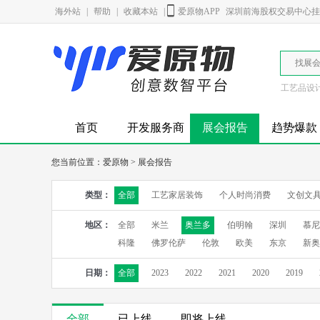
海外站
|
帮助
|
收藏本站
|
爱原物APP
深圳前海股权交易中心挂牌
找展
工艺品设
首页
开发服务商
展会报告
趋势爆款
您当前位置：
爱原物
>
展会报告
类型：
全部
工艺家居装饰
个人时尚消费
文创文
地区：
全部
米兰
奥兰多
伯明翰
深圳
慕尼
科隆
佛罗伦萨
伦敦
欧美
东京
新奥
日期：
全部
2023
2022
2021
2020
2019
全部
已上线
即将上线