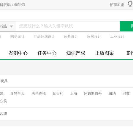
代码：665405
招商加盟
会报告
计
陶瓷设计
产品外观设计
家具设计
家居设计
工业设计
案例中心
任务中心
知识产权
正版图案
I
具玩具
黑
亚特兰大
法兰克福
意大利
上海
阿姆斯特丹
纽约
巴黎
尔良
2018