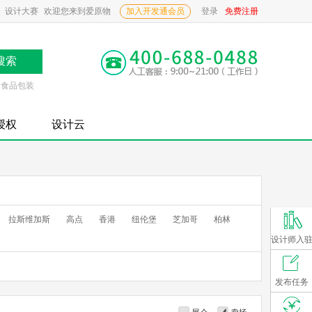
设计大赛
欢迎您来到爱原物
加入开发通会员
登录
免费注册
食品包装
P授权
设计云
拉斯维加斯
高点
香港
纽伦堡
芝加哥
柏林
设计师入
发布任务