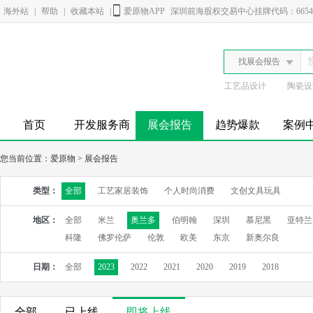
海外站
|
帮助
|
收藏本站
|
爱原物APP
深圳前海股权交易中心挂牌代码：6654
找展会报告
工艺品设计
陶瓷设
首页
开发服务商
展会报告
趋势爆款
案例
您当前位置：
爱原物
>
展会报告
类型：
全部
工艺家居装饰
个人时尚消费
文创文具玩具
地区：
全部
米兰
奥兰多
伯明翰
深圳
慕尼黑
亚特兰
科隆
佛罗伦萨
伦敦
欧美
东京
新奥尔良
日期：
全部
2023
2022
2021
2020
2019
2018
全部
已上线
即将上线